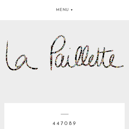
MENU
447089