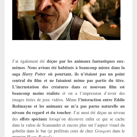
déçue par les animaux fantastiques eux-
J’ai également été
mêmes
Nous avions été habitués à beaucoup mieux dans la
.
saga
où pourtant, ils n’étaient pas un point
Harry Potter
central du film et ne faisaient même pas partie du titre.
L’incrustation des créatures dans ce nouveau film est
beaucoup moins réaliste
et on a l’impression d’avoir des
l’interaction entre Eddie
images tirées de jeux vidéos. Même
Redmayne et les animaux ne m’a pas parue naturelle au
niveau du regard et du toucher
. J’ai aussi été déçue au niveau
effets spéciaux
des
lorsqu’on découvre enfin ce qui se cache
dans la valise de Scamander et encore plus sur l’aspect visuel du
gobelin dans le bar (je préférais ceux de chez
Gringotts
dans le
premier
Harry Potter
!).