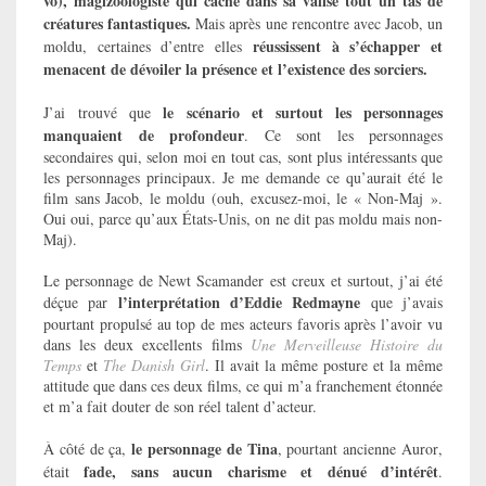
vo), magizoologiste qui cache dans sa valise tout un tas de
créatures fantastiques.
Mais après une rencontre avec Jacob, un
réussissent à s’échapper et
moldu, certaines d’entre elles
menacent de dévoiler la présence et l’existence des sorciers.
le scénario et surtout les personnages
J’ai
trouvé que
manquaient de profondeur
. Ce sont les personnages
secondaires qui, selon moi en tout cas, sont plus intéressants que
les personnages principaux. Je me demande ce qu’aurait été le
film sans Jacob, le moldu (ouh, excusez-moi, le « Non-Maj ».
Oui oui, parce qu’aux États-Unis, on ne dit pas moldu mais non-
Maj).
Le personnage de
Newt Scamander est creux et surtout, j’ai été
l’interprétation d’Eddie Redmayne
déçue par
que j’avais
pourtant propulsé au top de mes acteurs favoris après l’avoir vu
dans les deux excellents films
Une Merveilleuse Histoire du
Temps
et
The Danish Girl
. Il avait la même posture et la même
attitude que dans ces deux films, ce qui m’a franchement étonnée
et m’a fait douter de son réel talent d’acteur.
le personnage de Tina
À côté de ça,
, pourtant ancienne Auror,
fade, sans aucun charisme et dénué d’intérêt
était
.