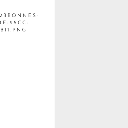
-2BBONNES-
E-25CC-
B11.PNG