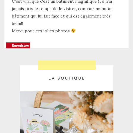
C'est vrai que c'est un bâtiment magnifique ! Je n'ai
jamais pris le temps de le visiter, contrairement au
bâtiment qui lui fait face et qui est également très
beau!!
Merci pour ces jolies photos
Enregistrer
Enregistrer