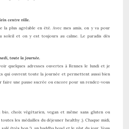
ein centre ville.
se la plus agréable en été. Avec mes amis, on y va pour
u soleil et on y est toujours au calme. Le paradis dès
edi, toute la journée.
voir quelques adresses ouvertes à Rennes le lundi et je
its qui ouvrent toute la journée et permettent aussi bien
ur faire une pause sucrée ou encore pour un rendez-vous
u bio, choix végétarien, vegan et même sans gluten ou
toutes les médailles du déjeuner healthy ;). Chaque midi,
salé (très bon !), un buddha bowl et le plat du jour. Vous