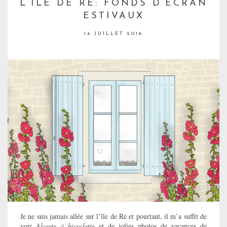
L’ÎLE DE RÉ: FONDS D’ÉCRAN
ESTIVAUX
14 JUILLET 2016
Je ne suis jamais allée sur l’île de Ré et pourtant, il m’a suffit de
voir
Alceste à bicyclette
et de jolies photos de vacances de