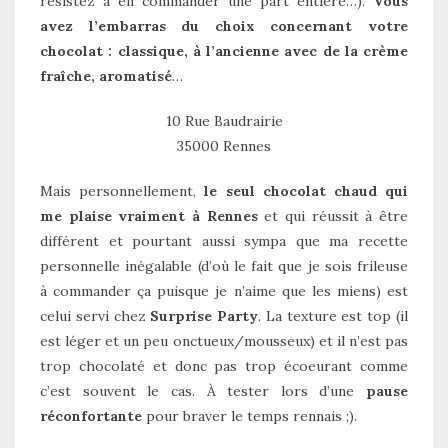
résistez à en commander une part entière…).
Vous
avez l’embarras du choix concernant votre
chocolat : classique, à l’ancienne avec de la crème
fraîche, aromatisé
…
10 Rue Baudrairie
35000 Rennes
Mais personnellement,
le seul chocolat chaud qui
me plaise vraiment à Rennes
et qui réussit à être
différent et pourtant aussi sympa que ma recette
personnelle inégalable (d’où le fait que je sois frileuse
à commander ça puisque je n’aime que les miens) est
celui servi chez
Surprise Party
. La texture est top (il
est léger et un peu onctueux/mousseux) et il n’est pas
trop chocolaté et donc pas trop écoeurant comme
c’est souvent le cas. À tester lors d’une
pause
réconfortante
pour braver le temps rennais ;).