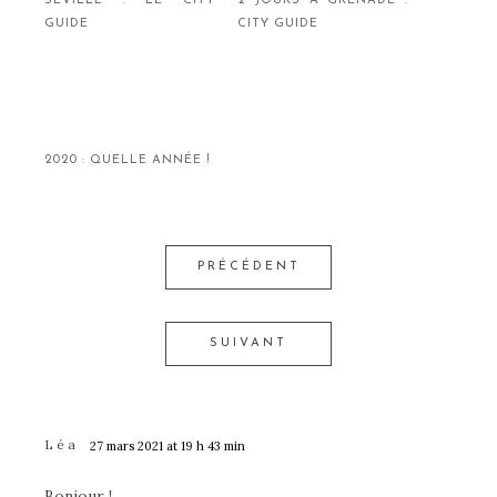
SÉVILLE : LE CITY
2 JOURS À GRENADE :
GUIDE
CITY GUIDE
2020 : QUELLE ANNÉE !
PRÉCÉDENT
SUIVANT
Léa
27 mars 2021 at 19 h 43 min
Bonjour !